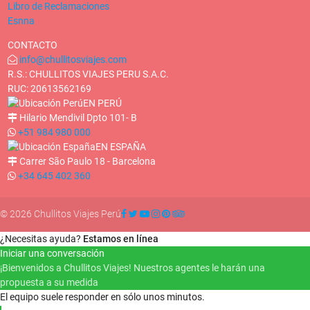
Libro de Reclamaciones
Esnna
CONTACTO
info@chullitosviajes.com
R.S.: CHULLITOS VIAJES PERU S.A.C.
RUC: 20613562169
EN PERÚ
Hilario Mendivil Dpto 101- B
+51 984 980 000
EN ESPAÑA
Carrer São Paulo 18 - Barcelona
+34 645 402 360
© 2026 Chullitos Viajes Perú
¿Necesitas ayuda?
Estamos en línea
Iniciar una conversación
¡Bienvenidos a Chullitos Viajes! Nuestros agentes le harán una
propuesta a su medida
El equipo suele responder en sólo unos minutos.