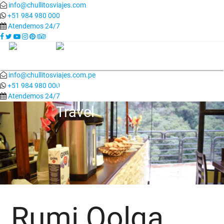
info@chullitosviajes.com
+51 984 980 000
Atendemos 24/7
-->
info@chullitosviajes.com.pe
+51 984 980 000
Atendemos 24/7
Rumi Qolqa