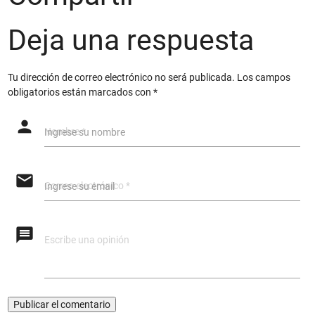
Deja una respuesta
Tu dirección de correo electrónico no será publicada.
Los campos
obligatorios están marcados con
*
person
Ingrese su nombre
email
Ingrese su email
message