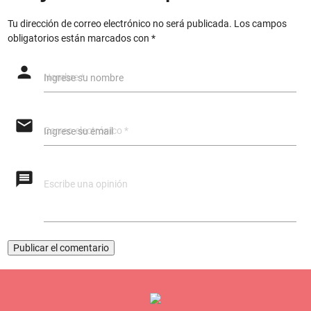
Tu dirección de correo electrónico no será publicada.
Los campos
obligatorios están marcados con
*
person
Ingrese su nombre
email
Ingrese su email
message