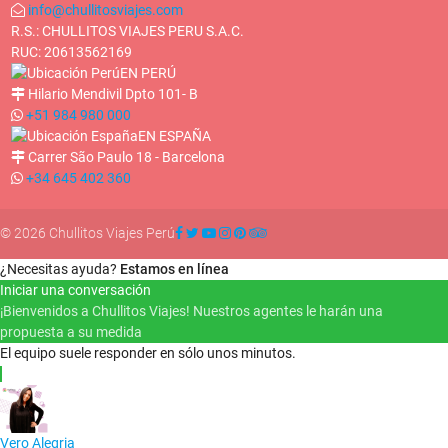
info@chullitosviajes.com
R.S.: CHULLITOS VIAJES PERU S.A.C.
RUC: 20613562169
EN PERÚ
Hilario Mendivil Dpto 101- B
+51 984 980 000
EN ESPAÑA
Carrer São Paulo 18 - Barcelona
+34 645 402 360
© 2026 Chullitos Viajes Perú
¿Necesitas ayuda?
Estamos en línea
Iniciar una conversación
¡Bienvenidos a Chullitos Viajes! Nuestros agentes le harán una
propuesta a su medida
El equipo suele responder en sólo unos minutos.
Vero Alegria