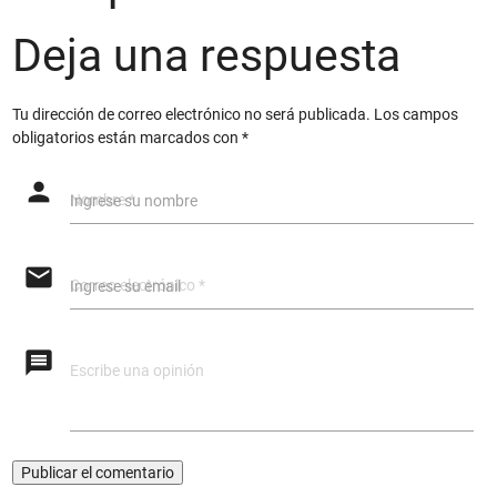
Deja una respuesta
Tu dirección de correo electrónico no será publicada.
Los campos
obligatorios están marcados con
*
person
Ingrese su nombre
email
Ingrese su email
message