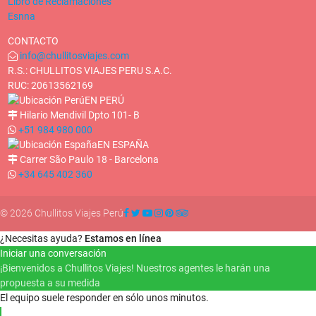
Libro de Reclamaciones
Esnna
CONTACTO
info@chullitosviajes.com
R.S.: CHULLITOS VIAJES PERU S.A.C.
RUC: 20613562169
EN PERÚ
Hilario Mendivil Dpto 101- B
+51 984 980 000
EN ESPAÑA
Carrer São Paulo 18 - Barcelona
+34 645 402 360
© 2026 Chullitos Viajes Perú
¿Necesitas ayuda?
Estamos en línea
Iniciar una conversación
¡Bienvenidos a Chullitos Viajes! Nuestros agentes le harán una
propuesta a su medida
El equipo suele responder en sólo unos minutos.